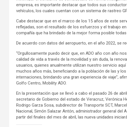
empresa, es importante destacar que todos sus conducto
vehículos, los cuales cuentan con un sistema de rastreo G
Cabe destacar que en el marco de los 15 años de este serv
reflejadas, son el resultado de los esfuerzos y el trabajo 
compañía que ha brindado de la mejor forma posible todas la
De acuerdo con datos del aeropuerto, en el año 2022, se rec
“Orgullosamente puedo decir que, en ADO año con año nos
calidad de vida a través de la movilidad y sin duda, la reno
usuarios, quienes anualmente utilizan nuestro servicio aqu
muchos años más, beneficiando a la población de las y los
internaciones, brindando una gran experiencia de viaje”, afi
Golfo Centro, Mobility ADO.
En la presentación que se llevó a cabo el pasado 26 de abri
secretario de Gobierno del estado de Veracruz, Verónica He
Rodrigo Garza Sosa, subdirector de Transporte SCT, Marceli
Nacional, Simón Salazar Antón, administrador general del A
partir del finales del mes de abril, las nueva unidades inici