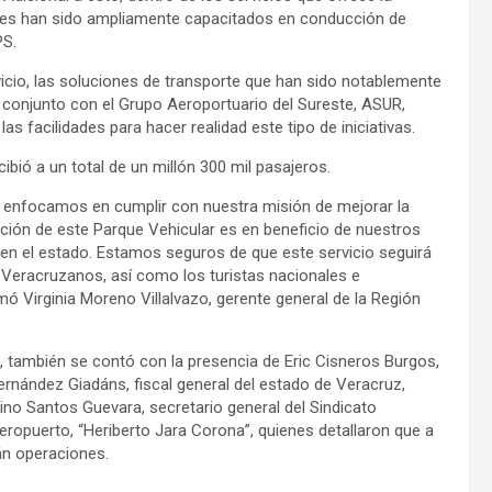
res han sido ampliamente capacitados en conducción de
PS.
icio, las soluciones de transporte que han sido notablemente
en conjunto con el Grupo Aeroportuario del Sureste, ASUR,
s facilidades para hacer realidad este tipo de iniciativas.
ibió a un total de un millón 300 mil pasajeros.
 enfocamos en cumplir con nuestra misión de mejorar la
vación de este Parque Vehicular es en beneficio de nuestros
í en el estado. Estamos seguros de que este servicio seguirá
 Veracruzanos, así como los turistas nacionales e
rmó Virginia Moreno Villalvazo, gerente general de la Región
l, también se contó con la presencia de Eric Cisneros Burgos,
rnández Giadáns, fiscal general del estado de Veracruz,
no Santos Guevara, secretario general del Sindicato
eropuerto, “Heriberto Jara Corona”, quienes detallaron que a
arán operaciones.