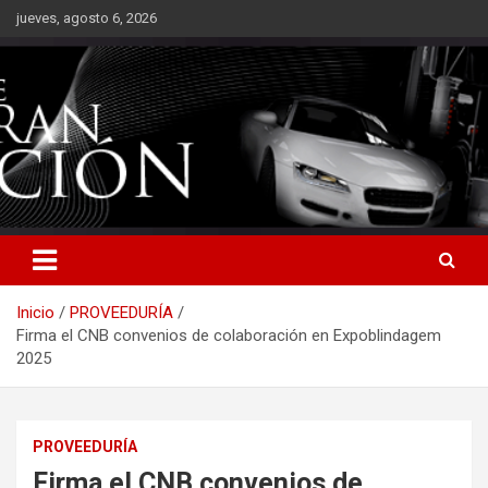
Saltar
jueves, agosto 6, 2026
al
contenido
Inicio
PROVEEDURÍA
Firma el CNB convenios de colaboración en Expoblindagem
2025
PROVEEDURÍA
Firma el CNB convenios de