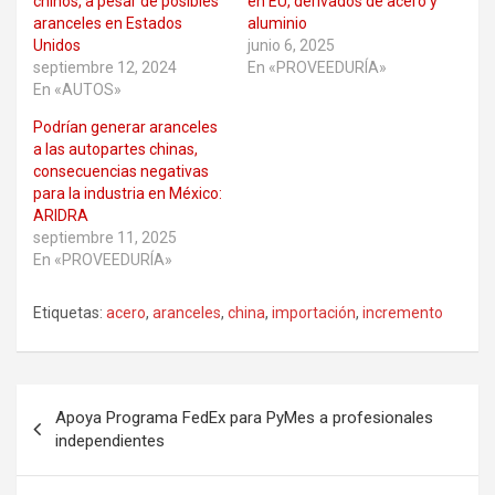
chinos, a pesar de posibles
en EU, derivados de acero y
aranceles en Estados
aluminio
Unidos
junio 6, 2025
septiembre 12, 2024
En «PROVEEDURÍA»
En «AUTOS»
Podrían generar aranceles
a las autopartes chinas,
consecuencias negativas
para la industria en México:
ARIDRA
septiembre 11, 2025
En «PROVEEDURÍA»
Etiquetas:
acero
,
aranceles
,
china
,
importación
,
incremento
Navegación
Apoya Programa FedEx para PyMes a profesionales
de
independientes
entradas