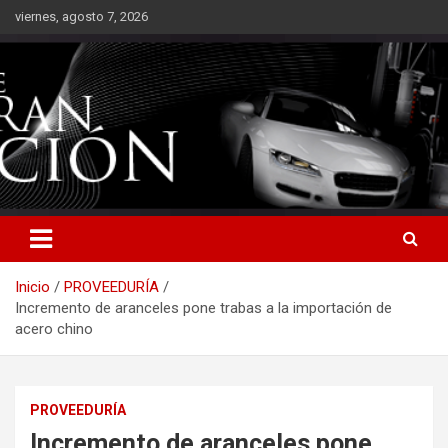
Saltar
viernes, agosto 7, 2026
al
contenido
Inicio
PROVEEDURÍA
Incremento de aranceles pone trabas a la importación de
acero chino
PROVEEDURÍA
Incremento de aranceles pone