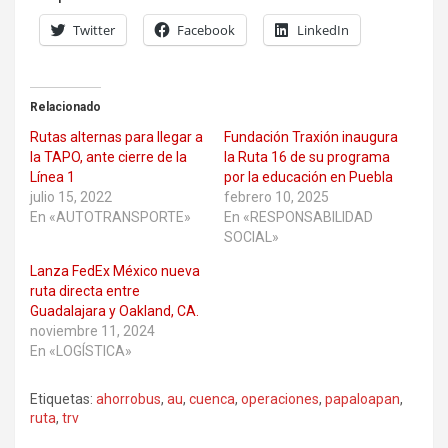
Twitter
Facebook
LinkedIn
Relacionado
Rutas alternas para llegar a
Fundación Traxión inaugura
la TAPO, ante cierre de la
la Ruta 16 de su programa
Línea 1
por la educación en Puebla
julio 15, 2022
febrero 10, 2025
En «AUTOTRANSPORTE»
En «RESPONSABILIDAD
SOCIAL»
Lanza FedEx México nueva
ruta directa entre
Guadalajara y Oakland, CA.
noviembre 11, 2024
En «LOGÍSTICA»
Etiquetas:
ahorrobus
,
au
,
cuenca
,
operaciones
,
papaloapan
,
ruta
,
trv