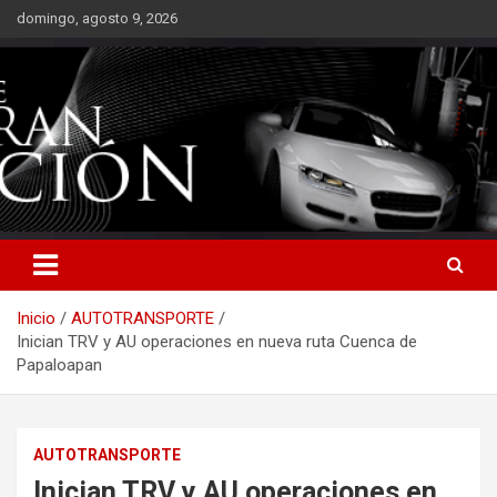
Saltar
domingo, agosto 9, 2026
al
contenido
Inicio
AUTOTRANSPORTE
Inician TRV y AU operaciones en nueva ruta Cuenca de
Papaloapan
AUTOTRANSPORTE
Inician TRV y AU operaciones en