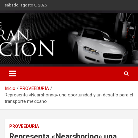
Saltar
sábado, agosto 8, 2026
al
contenido
Inicio
PROVEEDURÍA
Representa «Nearshoring» una oportunidad y un desafío para el
transporte mexicano
PROVEEDURÍA
Representa «Nearshoring» una