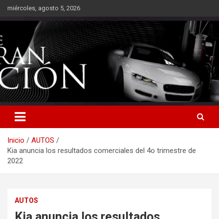
Saltar
miércoles, agosto 5, 2026
al
contenido
Inicio
AUTOS
Kia anuncia los resultados comerciales del 4o trimestre de
2022
AUTOS
Kia anuncia los resultados