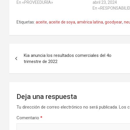
En «PROVEEDURÍA»
abril 23, 2024
En «RESPONSABILI
Etiquetas:
aceite
,
aceite de soya
,
américa latina
,
goodyear
,
ne
Navegación
Kia anuncia los resultados comerciales del 4o
de
trimestre de 2022
entradas
Deja una respuesta
Tu dirección de correo electrónico no será publicada.
Los c
Comentario
*