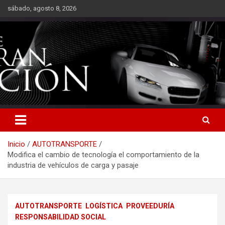
Saltar
sábado, agosto 8, 2026
al
contenido
Inicio
AUTOTRANSPORTE
Modifica el cambio de tecnología el comportamiento de la
industria de vehículos de carga y pasaje
AUTOTRANSPORTE
LOGÍSTICA
PROVEEDURÍA
RESPONSABILIDAD SOCIAL