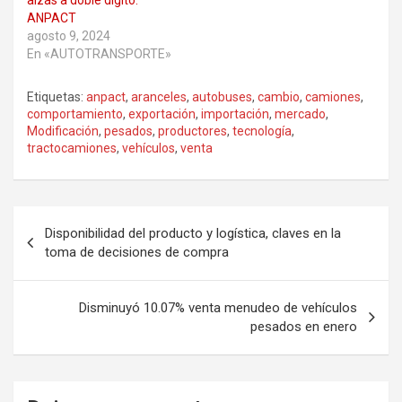
alzas a doble dígito:
ANPACT
agosto 9, 2024
En «AUTOTRANSPORTE»
Etiquetas:
anpact
,
aranceles
,
autobuses
,
cambio
,
camiones
,
comportamiento
,
exportación
,
importación
,
mercado
,
Modificación
,
pesados
,
productores
,
tecnología
,
tractocamiones
,
vehículos
,
venta
Navegación
Disponibilidad del producto y logística, claves en la
de
toma de decisiones de compra
entradas
Disminuyó 10.07% venta menudeo de vehículos
pesados en enero