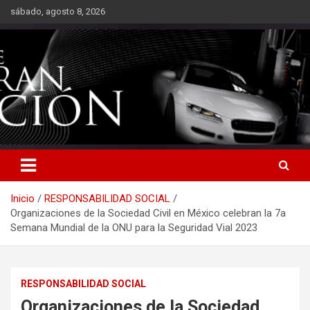
Saltar
sábado, agosto 8, 2026
al
contenido
Inicio
RESPONSABILIDAD SOCIAL
Organizaciones de la Sociedad Civil en México celebran la 7a
Semana Mundial de la ONU para la Seguridad Vial 2023
RESPONSABILIDAD SOCIAL
Organizaciones de la Sociedad