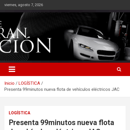
Saltar
viernes, agosto 7, 2026
al
contenido
Inicio
LOGÍSTICA
Presenta 99minutos nueva flota de vehículos eléctricos JAC
LOGÍSTICA
Presenta 99minutos nueva flota