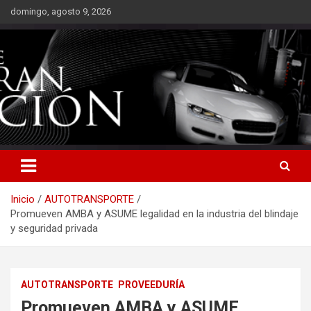
Saltar
domingo, agosto 9, 2026
al
contenido
Inicio
AUTOTRANSPORTE
Promueven AMBA y ASUME legalidad en la industria del blindaje
y seguridad privada
AUTOTRANSPORTE
PROVEEDURÍA
Promueven AMBA y ASUME