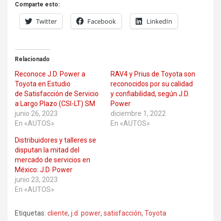
Comparte esto:
Twitter
Facebook
LinkedIn
Relacionado
Reconoce J.D. Power a
RAV4 y Prius de Toyota son
Toyota en Estudio
reconocidos por su calidad
de Satisfacción de Servicio
y confiabilidad, según J.D.
a Largo Plazo (CSI-LT) SM
Power
junio 26, 2023
diciembre 1, 2022
En «AUTOS»
En «AUTOS»
Distribuidores y talleres se
disputan la mitad del
mercado de servicios en
México: J.D. Power
junio 23, 2023
En «AUTOS»
Etiquetas:
cliente
,
j.d. power
,
satisfacción
,
Toyota