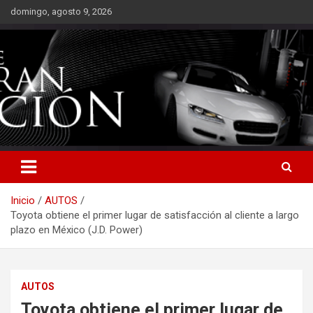
Saltar
domingo, agosto 9, 2026
al
contenido
Inicio
AUTOS
Toyota obtiene el primer lugar de satisfacción al cliente a largo
plazo en México (J.D. Power)
AUTOS
Toyota obtiene el primer lugar de