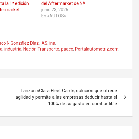
a la 1ª edición
del Aftermarket de NA
ftermarket
junio 23, 2026
En «AUTOS»
sco N.González Díaz
,
IAS
,
ina
,
ka
,
industria
,
Nación Transporte
,
paace
,
Portalautomotriz.com
,
Lanzan «Clara Fleet Card», solución que ofrece
agilidad y permite a las empresas deducir hasta el
100% de su gasto en combustible