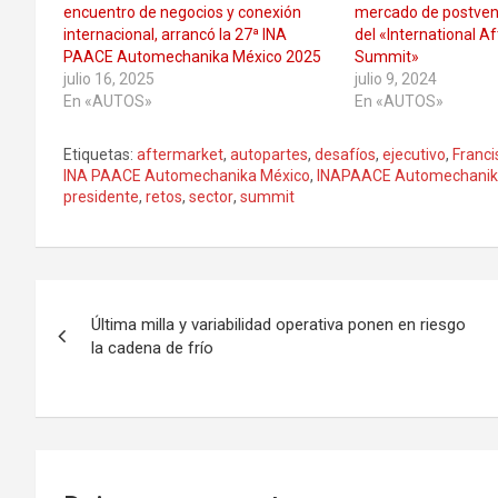
encuentro de negocios y conexión
mercado de postvent
internacional, arrancó la 27ª INA
del «International A
PAACE Automechanika México 2025
Summit»
julio 16, 2025
julio 9, 2024
En «AUTOS»
En «AUTOS»
Etiquetas:
aftermarket
,
autopartes
,
desafíos
,
ejecutivo
,
Franci
INA PAACE Automechanika México
,
INAPAACE Automechani
presidente
,
retos
,
sector
,
summit
Navegación
Última milla y variabilidad operativa ponen en riesgo
de
la cadena de frío
entradas