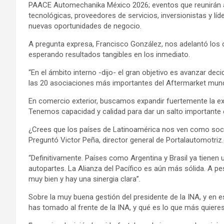
PAACE Automechanika México 2026; eventos que reunirán a f
tecnológicas, proveedores de servicios, inversionistas y líde
nuevas oportunidades de negocio.
A pregunta expresa, Francisco González, nos adelantó los 
esperando resultados tangibles en los inmediato.
“En el ámbito interno -dijo- el gran objetivo es avanzar de
las 20 asociaciones más importantes del Aftermarket mund
En comercio exterior, buscamos expandir fuertemente la e
Tenemos capacidad y calidad para dar un salto importante e
¿Crees que los países de Latinoamérica nos ven como socio
Preguntó Victor Peña, director general de Portalautomotri
“Definitivamente. Países como Argentina y Brasil ya tiene
autopartes. La Alianza del Pacífico es aún más sólida. A pes
muy bien y hay una sinergia clara”.
Sobre la muy buena gestión del presidente de la INA, y en e
has tomado al frente de la INA, y qué es lo que más quiere