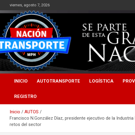
Saltar
viernes, agosto 7, 2026
al
contenido
INICIO
AUTOTRANSPORTE
LOGÍSTICA
PROV
REGISTRO
Inicio
AUTOS
Francisco N.González Díaz, presidente ejecutivo de la Industri
retos del sector