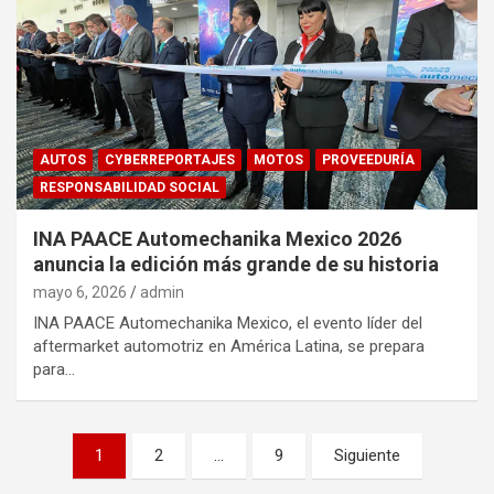
AUTOS
CYBERREPORTAJES
MOTOS
PROVEEDURÍA
RESPONSABILIDAD SOCIAL
INA PAACE Automechanika Mexico 2026
anuncia la edición más grande de su historia
mayo 6, 2026
admin
INA PAACE Automechanika Mexico, el evento líder del
aftermarket automotriz en América Latina, se prepara
para…
Navegación
1
2
…
9
Siguiente
de