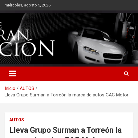
Saltar
miércoles, agosto 5, 2026
al
contenido
Inicio
AUTOS
Lleva Grupo Surman a Torreón la marca de autos GAC Motor
AUTOS
Lleva Grupo Surman a Torreón la