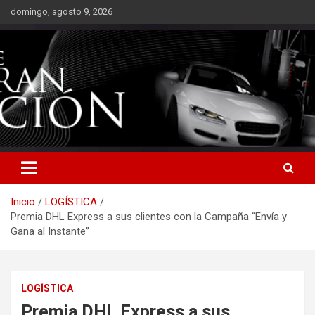
Saltar
domingo, agosto 9, 2026
al
contenido
Inicio
LOGÍSTICA
Premia DHL Express a sus clientes con la Campaña “Envía y
Gana al Instante”
LOGÍSTICA
Premia DHL Express a sus