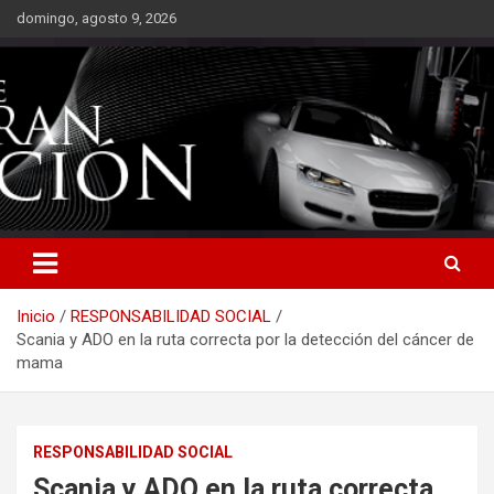
Saltar
domingo, agosto 9, 2026
al
contenido
Inicio
RESPONSABILIDAD SOCIAL
Scania y ADO en la ruta correcta por la detección del cáncer de
mama
RESPONSABILIDAD SOCIAL
Scania y ADO en la ruta correcta