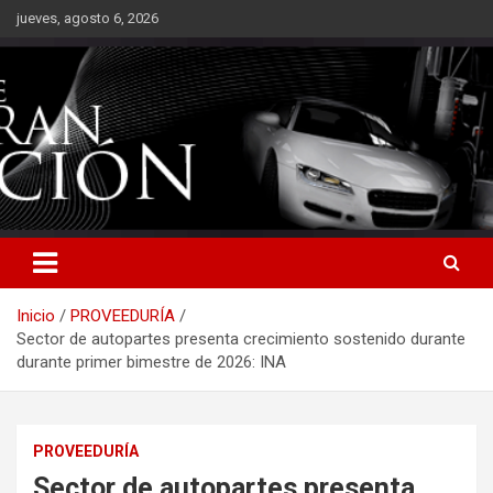
Saltar
jueves, agosto 6, 2026
al
contenido
Inicio
PROVEEDURÍA
Sector de autopartes presenta crecimiento sostenido durante
durante primer bimestre de 2026: INA
PROVEEDURÍA
Sector de autopartes presenta