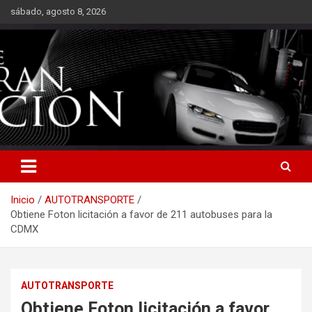
Saltar
sábado, agosto 8, 2026
al
contenido
Inicio
AUTOTRANSPORTE
Obtiene Foton licitación a favor de 211 autobuses para la
CDMX
AUTOTRANSPORTE
Obtiene Foton licitación a favor